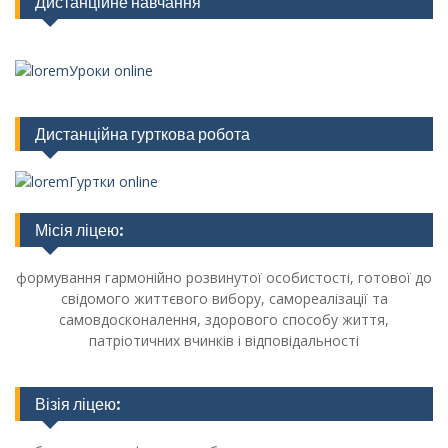
Дистанційне навчання
Уроки online
Дистанційна гурткова робота
Гуртки online
Місія ліцею:
формування гармонійно розвинутої особистості, готової до
свідомого життєвого вибору, самореалізації та
самовдосконалення, здорового способу життя,
патріотичних вчинків і відповідальності
Візія ліцею: