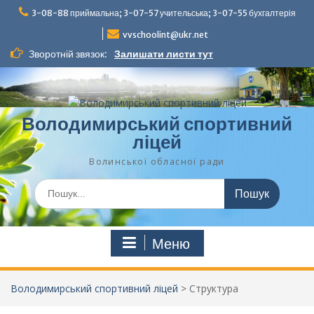
Перейти
3-08-88 приймальна; 3-07-57 учительська; 3-07-55 бухгалтерія
до
вмісту
vvschoolint@ukr.net
Зворотній звязок:
Залишати листи тут
Володимирський спортивний
ліцей
Волинської обласної ради
Шукати:
Меню
Володимирський спортивний ліцей
>
Структура