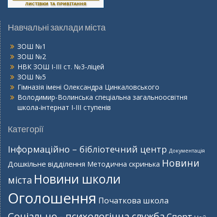
Навчальні заклади міста
ЗОШ №1
ЗОШ №2
НВК ЗОШ І-ІІІ ст. №3-ліцей
ЗОШ №5
Гімназія імені Олександра Цинкаловського
Володимир-Волинська спеціальна загальноосвітня
школа-інтернат І-ІІІ ступенів
Категорії
Інформаційно – бібліотечний центр
Документація
Новини
Дошкільне відділення
Методична скринька
Новини школи
міста
Оголошення
Початкова школа
Соціально - психологічна служба
Спорт