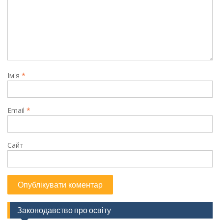
Ім'я
*
Email
*
Сайт
Законодавство про освіту