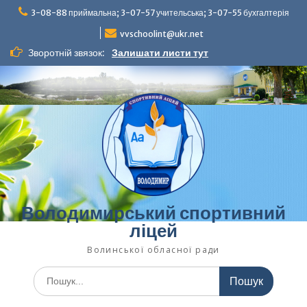
Перейти
3-08-88 приймальна; 3-07-57 учительська; 3-07-55 бухгалтерія
до
вмісту
vvschoolint@ukr.net
Зворотній звязок:
Залишати листи тут
Володимирський спортивний
ліцей
Волинської обласної ради
Шукати: