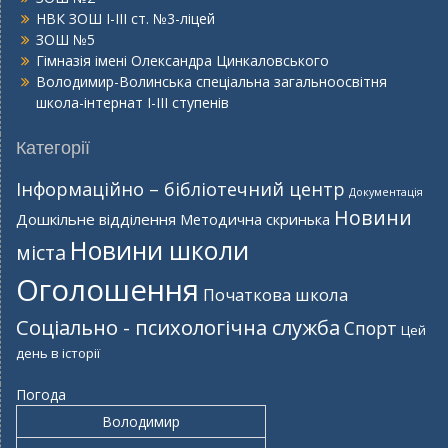
НВК ЗОШ І-ІІІ ст. №3-ліцей
ЗОШ №5
Гімназія імені Олександра Цинкаловського
Володимир-Волинська спеціальна загальноосвітня
школа-інтернат І-ІІІ ступенів
Категорії
Інформаційно – бібліотечний центр
Документація
Новини
Дошкільне відділення
Методична скринька
Новини школи
міста
Оголошення
Початкова школа
Соціально - психологічна служба
Спорт
Цей
день в історії
Погода
Володимир