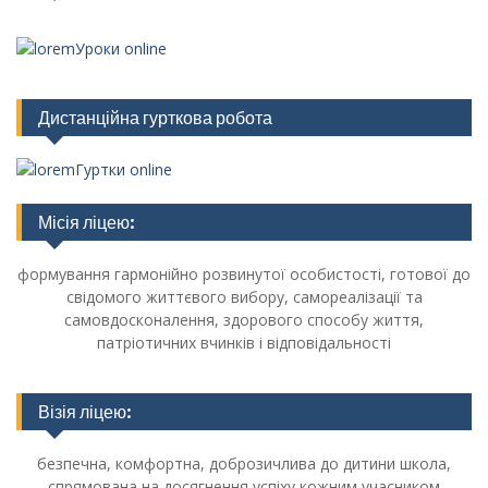
Уроки online
Дистанційна гурткова робота
Гуртки online
Місія ліцею:
формування гармонійно розвинутої особистості, готової до
свідомого життєвого вибору, самореалізації та
самовдосконалення, здорового способу життя,
патріотичних вчинків і відповідальності
Візія ліцею:
безпечна, комфортна, доброзичлива до дитини школа,
спрямована на досягнення успіху кожним учасником