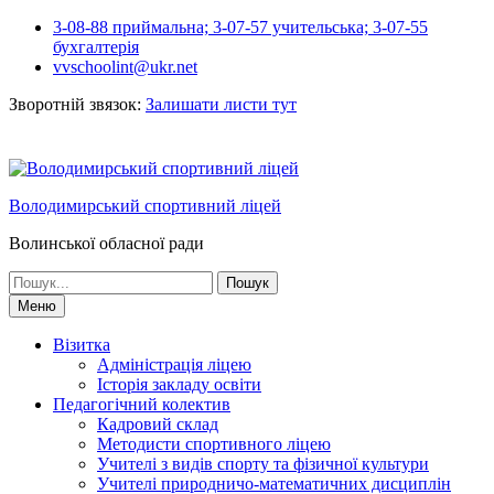
Перейти
3-08-88 приймальна; 3-07-57 учительська; 3-07-55
до
бухгалтерія
вмісту
vvschoolint@ukr.net
Зворотній звязок:
Залишати листи тут
Володимирський спортивний ліцей
Волинської обласної ради
Шукати:
Меню
Візитка
Адміністрація ліцею
Історія закладу освіти
Педагогічний колектив
Кадровий склад
Методисти спортивного ліцею
Учителі з видів спорту та фізичної культури
Учителі природничо-математичних дисциплін