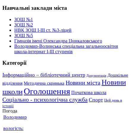
Навчальні заклади міста
ЗОШ №1
ЗОШ №2
НВК ЗОШ І-ІІІ ст. №3-ліцей
ЗОШ №5
Гімназія імені Олександра Цинкаловського
Володимир-Волинська спеціальна загальноосвітня
школа-інтернат І-ІІІ ступенів
Категорії
Інформаційно – бібліотечний центр
Дошкільне
Документація
Новини
Новини міста
відділення
Методична скринька
Оголошення
школи
Початкова школа
Соціально - психологічна служба
Спорт
Цей день в
історії
Погода
Володимир
вологість: