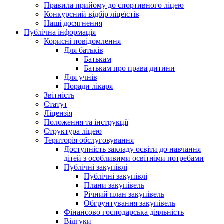
Правила прийому до спортивного ліцею
Конкурсний відбір ліцеїстів
Наші досягнення
Публічна інформація
Корисні повідомлення
Для батьків
Батькам
Батькам про права дитини
Для учнів
Поради лікаря
Звітність
Статут
Ліцензія
Положення та інструкції
Структура ліцею
Територія обслуговування
Доступність закладу освіти до навчання
дітей з особливими освітніми потребами
Публічні закупівлі
Публічні закупівлі
Плани закупівель
Річний план закупівель
Обгрунтування закупівель
Фінансово господарська діяльність
Відгуки