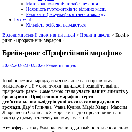
Матеріально-технічне забезпечення
Наявність гуртожитків та вільних місць
Реквізити (рахунки) освітнього закладу
Рух учнів
Кількість осіб, які навчаються
Володимирський спортивний ліцей
>
Новини школи
>
Брейн-
ринг «Професійний марафон»
Брейн-ринг «Професійний марафон»
20.02.2026
23.02.2026
Редакція ліцею
Іноді перемога народжується не лише на спортивному
майданчику, а й у силі думки, швидкості реакції та вмінні
працювати разом. Саме такою стала
участь наших ліцеїстів у
брейн-ринзі «Професійний марафон» серед
дев’ятикласників-лідерів учнівського самоврядування
громади
. Дар’я Глиняна, Уляна Кудіна, Марія Хмара, Максим
Лавренко та Станіслав Заморський гідно представили наш
заклад у цьому інтелектуальному змаганні.
Атмосфера заходу була насиченою, динамічною та сповненою