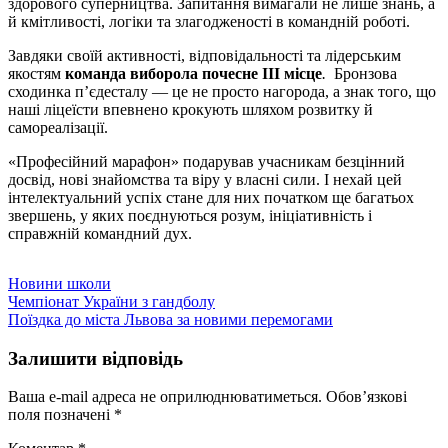
здорового суперництва. Запитання вимагали не лише знань, а
й кмітливості, логіки та злагодженості в командній роботі.
Завдяки своїй активності, відповідальності та лідерським
якостям
команда виборола почесне ІІІ місце
.
Бронзова
сходинка п’єдесталу — це не просто нагорода, а знак того, що
наші ліцеїсти впевнено крокують шляхом розвитку й
самореалізації.
«Професійний марафон» подарував учасникам безцінний
досвід, нові знайомства та віру у власні сили. І нехай цей
інтелектуальний успіх стане для них початком ще багатьох
звершень, у яких поєднуються розум, ініціативність і
справжній командний дух.
Новини школи
Навігація
Чемпіонат України з гандболу
Поїздка до міста Львова за новими перемогами
записів
Залишити відповідь
Ваша e-mail адреса не оприлюднюватиметься.
Обов’язкові
поля позначені
*