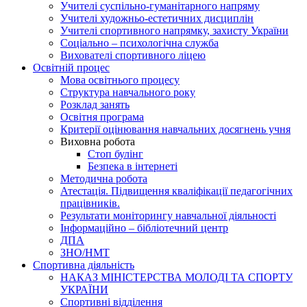
Учителі суспільно-гуманітарного напряму
Учителі художньо-естетичних дисциплін
Учителі спортивного напрямку, захисту України
Соціально – психологічна служба
Вихователі спортивного ліцею
Освітній процес
Мова освітнього процесу
Структура навчального року
Розклад занять
Освітня програма
Критерії оцінювання навчальних досягнень учня
Виховна робота
Стоп булінг
Безпека в інтернеті
Методична робота
Атестація. Підвищення кваліфікації педагогічних
працівників.
Результати моніторингу навчальної діяльності
Інформаційно – бібліотечний центр
ДПА
ЗНО/НМТ
Спортивна діяльність
НАКАЗ МІНІСТЕРСТВА МОЛОДІ ТА СПОРТУ
УКРАЇНИ
Спортивні відділення