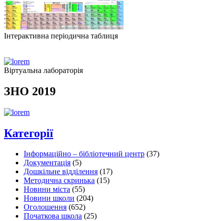
Інтерактивна періодична таблиця
Віртуальна лабораторія
ЗНО 2019
Категорії
Інформаційно – бібліотечний центр
(37)
Документація
(5)
Дошкільне відділення
(17)
Методична скринька
(15)
Новини міста
(55)
Новини школи
(204)
Оголошення
(652)
Початкова школа
(25)