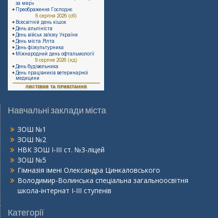
Навчальні заклади міста
ЗОШ №1
ЗОШ №2
НВК ЗОШ І-ІІІ ст. №3-ліцей
ЗОШ №5
Гімназія імені Олександра Цинкаловського
Володимир-Волинська спеціальна загальноосвітня
школа-інтернат І-ІІІ ступенів
Категорії