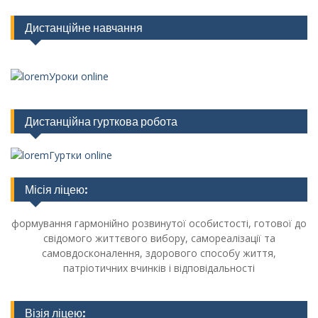
Дистанційне навчання
Уроки online
Дистанційна гурткова робота
Гуртки online
Місія ліцею:
формування гармонійно розвинутої особистості, готової до
свідомого життєвого вибору, самореалізації та
самовдосконалення, здорового способу життя,
патріотичних вчинків і відповідальності
Візія ліцею: