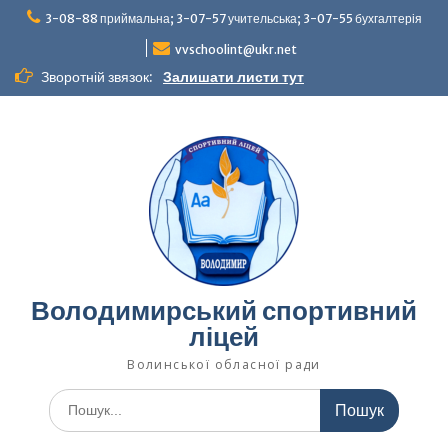
Перейти
3-08-88 приймальна; 3-07-57 учительська; 3-07-55 бухгалтерія
до
вмісту
vvschoolint@ukr.net
Зворотній звязок:
Залишати листи тут
Володимирський спортивний
ліцей
Волинської обласної ради
Шукати: