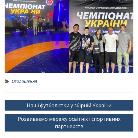
Оголошення
Навігація
Наші футболістки у збірній України
записів
Розвиваємо мережу освітніх і спортивних
партнерств