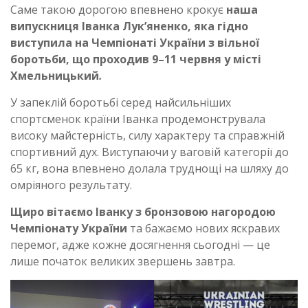
Саме такою дорогою впевнено крокує
наша
випускниця Іванка Лук’яненко,
яка гідно
виступила на Чемпіонаті України з вільної
боротьби, що проходив 9–11 червня у місті
Хмельницький
.
У запеклій боротьбі серед найсильніших
спортсменок країни Іванка продемонструвала
високу майстерність, силу характеру та справжній
спортивний дух. Виступаючи у ваговій категорії до
65 кг, вона впевнено долала труднощі на шляху до
омріяного результату.
Щиро вітаємо Іванку з бронзовою нагородою
Чемпіонату України
та бажаємо нових яскравих
перемог, адже кожне досягнення сьогодні — це
лише початок великих звершень завтра.