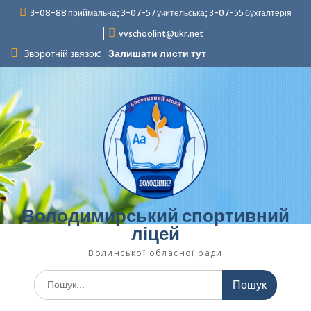
Перейти
3-08-88 приймальна; 3-07-57 учительська; 3-07-55 бухгалтерія
до
vvschoolint@ukr.net
вмісту
Зворотній звязок:
Залишати листи тут
Володимирський спортивний
ліцей
Волинської обласної ради
Шукати: