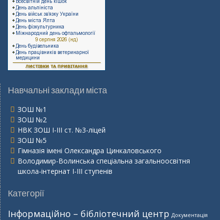
Навчальні заклади міста
ЗОШ №1
ЗОШ №2
НВК ЗОШ І-ІІІ ст. №3-ліцей
ЗОШ №5
Гімназія імені Олександра Цинкаловського
Володимир-Волинська спеціальна загальноосвітня
школа-інтернат І-ІІІ ступенів
Категорії
Інформаційно – бібліотечний центр
Документація