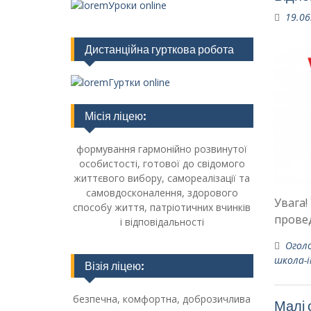
Уроки online
19.06
Дистанційна гурткова робота
Гуртки online
Місія ліцею:
формування гармонійно розвинутої
особистості, готової до свідомого
життєвого вибору, самореалізації та
самовдосконалення, здорового
Увага!
способу життя, патріотичних вчинків
прове
і відповідальності
Огол
школа-
Візія ліцею:
безпечна, комфортна, доброзичлива
Малі о