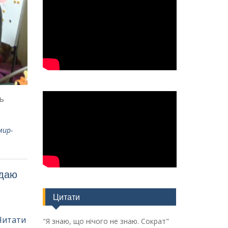
ь
мир-
ддаю
Цитати
Читати
"Я знаю, що нічого не знаю. Сократ"