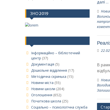
далі …
Нови
ЗНО 2019
Волинсь
патріо
комент
Категорії
Реалі
22.02
Інформаційно – бібліотечний
центр
(37)
Документація
(5)
В рамк
відбул
Дошкільне відділення
(17)
Методична скринька
(15)
Нови
Новини міста
(55)
Володи
Новини школи
(204)
Залиши
Оголошення
(652)
Початкова школа
(25)
Навіг
Стар
Соціально – психологічна служба