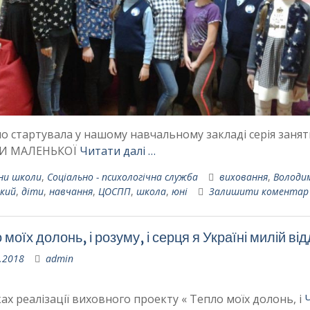
о стартувала у нашому навчальному закладі серія занят
И МАЛЕНЬКОЇ
Читати далі …
ни школи
,
Соціально - психологічна служба
виховання
,
Володи
кий
,
діти
,
навчання
,
ЦОСПП
,
школа
,
юні
Залишити коментар
 моїх долонь, і розуму, і серця я Україні милій ві
.2018
admin
ах реалізації виховного проекту « Тепло моїх долонь, і