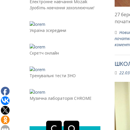
Електронне навчання Mozaik
Зробіть навчання захоплюючим!
27 бер
почат
Україна зсередини
Нови
початк
комент
Скретч онлайн
ШКОЛ
22.03
Тренувальні тести ЗНО
Музична лабораторія CHROME