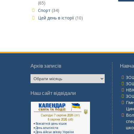
(65)
за
Спорт
(34)
запи
Цей день в історії
(10)
Архів записів
Навча
Архів
ЗО
записів
ЗО
НВК
Наш сайт відвідали
ЗО
Гім
Цин
Вол
спе
школ