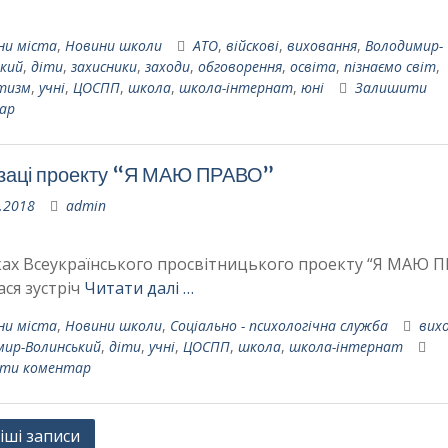
ни міста
,
Новини школи
АТО
,
війскові
,
виховання
,
Володимир-
кий
,
діти
,
захисники
,
заходи
,
обговорення
,
освіта
,
пізнаємо світ
,
тизм
,
учні
,
ЦОСПП
,
школа
,
школа-інтернат
,
юні
Залишити
ар
заці проекту “Я МАЮ ПРАВО”
.2018
admin
ах Всеукраїнського просвітницького проекту “Я МАЮ 
ася зустріч
Читати далі …
ни міста
,
Новини школи
,
Соціально - психологічна служба
вих
мир-Волинський
,
діти
,
учні
,
ЦОСПП
,
школа
,
школа-інтернат
ти коментар
ація
іші записи