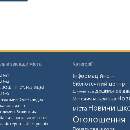
сами
льні заклади міста
Категорії
Ш №1
Інформаційно –
Ш №2
бібліотечний центр
 ЗОШ І-ІІІ ст. №3-ліцей
Дошкільне відді
Документація
Ш №5
Нов
Методична скринька
назія імені Олександра
каловського
Новини шк
міста
одимир-Волинська
Оголошення
ціальна загальноосвітня
а-інтернат І-ІІІ ступенів
Початкова школа