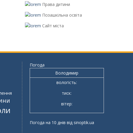
Права дитини
Позашкільна освіта
Сайт міста
Погода
Володимир
вологість:
лення
тиск:
ини
вітер:
оли
Погода на 10 днів від
sinoptik.ua