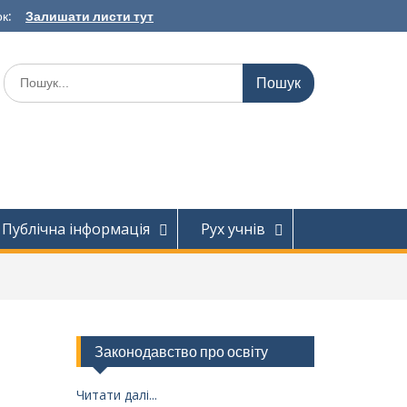
к:
Залишати листи тут
Шукати:
Публічна інформація
Рух учнів
Законодавство про освіту
Читати далі...