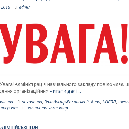
.2018
admin
 Увага! Адміністрація навчального закладу повідомляє, щ
дення організаційних
Читати далі …
ошення
виховання
,
Володимир-Волинський
,
діти
,
ЦОСПП
,
школ
інтернат
Залишити коментар
лімпійські ігри