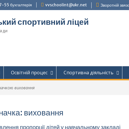
7-55 бухгалтерія
vvschoolint@ukr.net
Зворотній звязо
кий спортивний ліцей
ради
Освітній процес
Спортивна діяльність
значкою
виховання
начка:
виховання
влення пропорції дітей у навчальному закладі