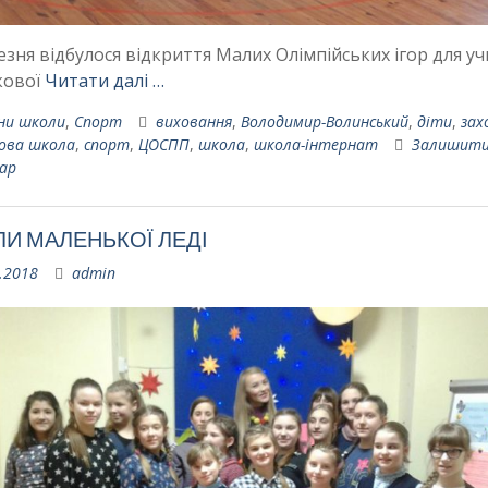
езня відбулося відкриття Малих Олімпійських ігор для уч
кової
Читати далі …
ни школи
,
Спорт
виховання
,
Володимир-Волинський
,
діти
,
зах
ова школа
,
спорт
,
ЦОСПП
,
школа
,
школа-інтернат
Залишит
ар
И МАЛЕНЬКОЇ ЛЕДІ
.2018
admin