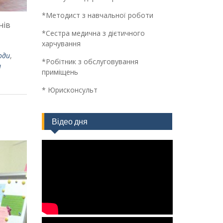
*Методист з навчальної роботи
нів
*Сестра медична з дієтичного
харчування
оди
,
*Робітник з обслуговування
и
приміщень
* Юрисконсульт
Відео дня