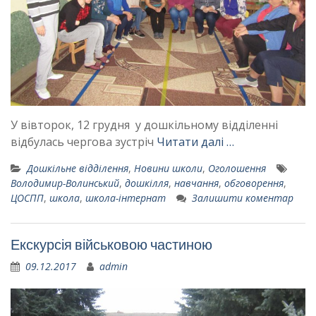
У вівторок, 12 грудня у дошкільному відділенні
відбулась чергова зустріч
Читати далі …
Дошкільне відділення
,
Новини школи
,
Оголошення
Володимир-Волинський
,
дошкілля
,
навчання
,
обговорення
,
ЦОСПП
,
школа
,
школа-інтернат
Залишити коментар
Екскурсія військовою частиною
09.12.2017
admin