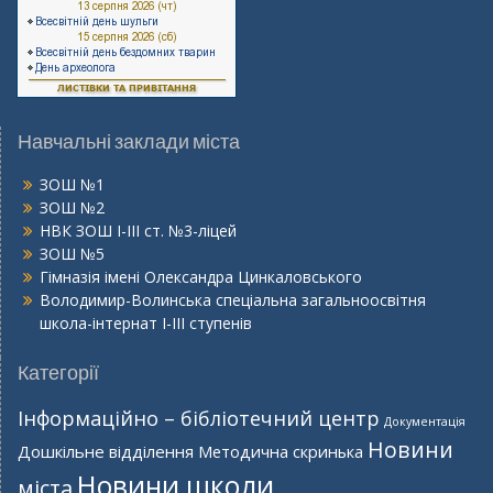
Навчальні заклади міста
ЗОШ №1
ЗОШ №2
НВК ЗОШ І-ІІІ ст. №3-ліцей
ЗОШ №5
Гімназія імені Олександра Цинкаловського
Володимир-Волинська спеціальна загальноосвітня
школа-інтернат І-ІІІ ступенів
Категорії
Інформаційно – бібліотечний центр
Документація
Новини
Дошкільне відділення
Методична скринька
Новини школи
міста