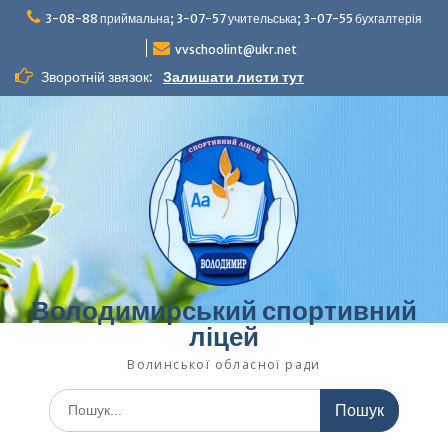
Перейти
3-08-88 приймальна; 3-07-57 учительська; 3-07-55 бухгалтерія
до
вмісту
vvschoolint@ukr.net
Зворотній звязок:
Залишати листи тут
Володимирський спортивний
ліцей
Волинської обласної ради
Шукати: