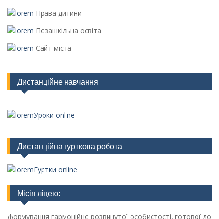
Права дитини
Позашкільна освіта
Сайт міста
Дистанційне навчання
Уроки online
Дистанційна гурткова робота
Гуртки online
Місія ліцею:
формування гармонійно розвинутої особистості, готової до