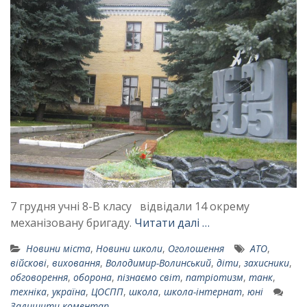
7 грудня учні 8-В класу відвідали 14 окрему
механізовану бригаду.
Читати далі …
Новини міста
,
Новини школи
,
Оголошення
АТО
,
війскові
,
виховання
,
Володимир-Волинський
,
діти
,
захисники
,
обговорення
,
оборона
,
пізнаємо світ
,
патріотизм
,
танк
,
техніка
,
україна
,
ЦОСПП
,
школа
,
школа-інтернат
,
юні
Залишити коментар