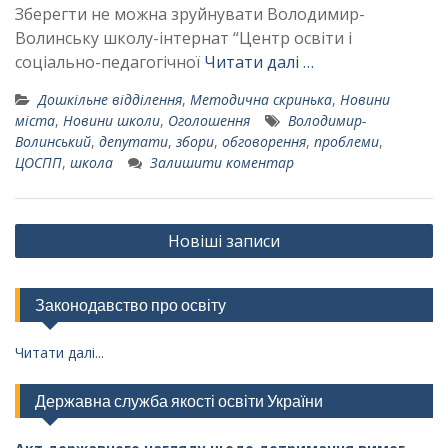
Зберегти не можна зруйнувати Володимир-
Волинську школу-інтернат “Центр освіти і
соціально-педагогічної
Читати далі …
Дошкільне відділення
,
Методична скринька
,
Новини
міста
,
Новини школи
,
Оголошення
Володимир-
Волинський
,
депутати
,
збори
,
обговорення
,
проблеми
,
ЦОСПП
,
школа
Залишити коментар
Навігація
Новіші записи
за
записами
Законодавство про освіту
Читати далі...
Державна служба якості освіти України