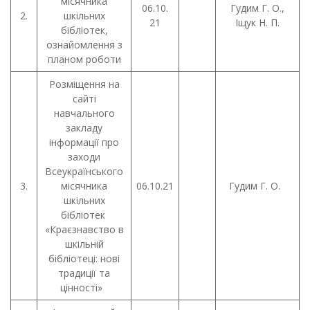
місячника
06.10.
Гудим Г. О.,
2.
шкільних
21
Іщук Н. П.
бібліотек,
ознайомлення з
планом роботи
Розміщення на
сайті
навчального
закладу
інформації про
заходи
Всеукраїнського
3.
місячника
06.10.21
Гудим Г. О.
шкільних
бібліотек
«Краєзнавство в
шкільній
бібліотеці: нові
традиції та
цінності»