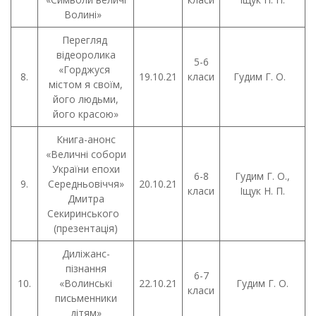
Волині»
Перегляд
відеоролика
5-6
«Горджуся
8.
19.10.21
класи
Гудим Г. О.
містом я своїм,
його людьми,
його красою»
Книга-анонс
«Величні собори
України епохи
6-8
Гудим Г. О.,
9.
Середньовіччя»
20.10.21
класи
Іщук Н. П.
Дмитра
Секиринського
(презентація)
Диліжанс-
пізнання
6-7
10.
«Волинські
22.10.21
Гудим Г. О.
класи
письменники
дітям»