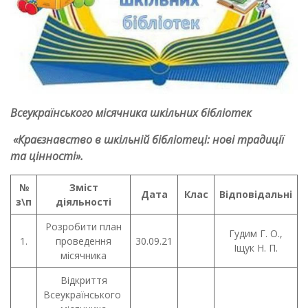
Всеукраїнського місячника шкільних бібліотек
«Краєзнавство в шкільній бібліотеці: нові традиції
та цінності».
№
Зміст
Дата
Клас
Відповідальні
з\п
діяльності
Розробити план
Гудим Г. О.,
1.
проведення
30.09.21
Іщук Н. П.
місячника
Відкриття
Всеукраїнського