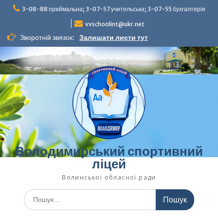
Перейти
3-08-88 приймальна; 3-07-57 учительська; 3-07-55 бухгалтерія
до
вмісту
vvschoolint@ukr.net
Зворотній звязок:
Залишати листи тут
Володимирський спортивний
ліцей
Волинської обласної ради
Шукати: