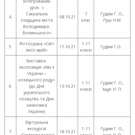
Інтегрований
урок «
Сакральна
7
Гудим Г. О.,
4.
08.10.21
спадщина міста
клас
Пуш Н.М.
Володимира-
Волинського»
Фотосушка «Світ
1-11
5.
11.10.21
Гудим Г.О.
моїх мрій»
класи
Виставка-
експозиція «Ми з
України –
козацького роду»
1-11
Гудим Г. О.,
6.
(до Дня
13.10.21
класи
Іщук Н. П.
українського
козацтва та Дня
захисника
України)
Віртуальна
екскурсія
1-11
Гудим Г. О.,
7.
18.10.21
«Символи величі
класи
Іщук Н. П.