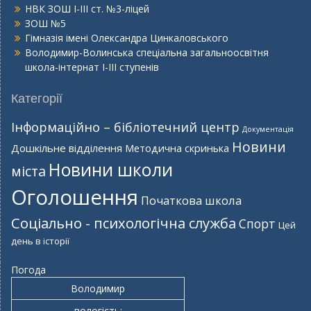
НВК ЗОШ І-ІІІ ст. №3-ліцей
ЗОШ №5
Гімназія імені Олександра Цинкаловського
Володимир-Волинська спеціальна загальноосвітня
школа-інтернат І-ІІІ ступенів
Категорії
Інформаційно – бібліотечний центр
Документація
Новини
Дошкільне відділення
Методична скринька
Новини школи
міста
Оголошення
Початкова школа
Соціально - психологічна служба
Спорт
Цей
день в історії
Погода
Володимир
вологість: