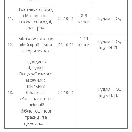
Виставка-спогад
«Моє місто –
8-9
11.
25.10.21
Гудим Г. О.,
вчора, сьогодні,
класи
завтра»
Бібліотечне кафе
1-11
Гудим Г. О.,
12.
«Мій край – моя
26.10.21
класи
Іщук Н. П.
історія жива»
Підведення
підсумків
Всеукраїнського
місячника
шкільних
Гудим Г. О.,
13.
бібліотек
26.10.21
Іщук Н. П.
«Краєзнавство в
шкільній
бібліотеці: нові
традиції та
цінності».