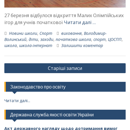
27 березня відбулося відкриття Малих Олімпійських
ігор для учнів початкової
Читати далі …
Новини школи
,
Спорт
виховання
,
Володимир-
Волинський
,
діти
,
заходи
,
початкова школа
,
спорт
,
ЦОСПП
,
школа
,
школа-інтернат
Залишити коментар
Навігація
Старіші записи
за
записами
Законодавство про освіту
Читати далі...
Державна служба якості освіти України
Акт державного нагляду щодо дотримання вимог