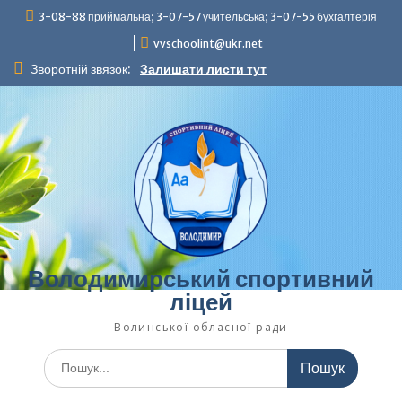
Перейти
3-08-88 приймальна; 3-07-57 учительська; 3-07-55 бухгалтерія
до
vvschoolint@ukr.net
вмісту
Зворотній звязок:
Залишати листи тут
Володимирський спортивний
ліцей
Волинської обласної ради
Шукати: