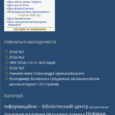
Навчальні заклади міста
ЗОШ №1
ЗОШ №2
НВК ЗОШ І-ІІІ ст. №3-ліцей
ЗОШ №5
Гімназія імені Олександра Цинкаловського
Володимир-Волинська спеціальна загальноосвітня
школа-інтернат І-ІІІ ступенів
Категорії
Інформаційно – бібліотечний центр
Документація
Новини
Дошкільне відділення
Методична скринька