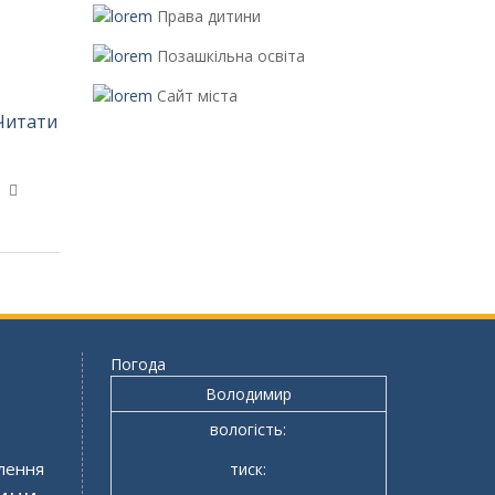
Права дитини
Позашкільна освіта
Сайт міста
Читати
Погода
Володимир
вологість:
лення
тиск: