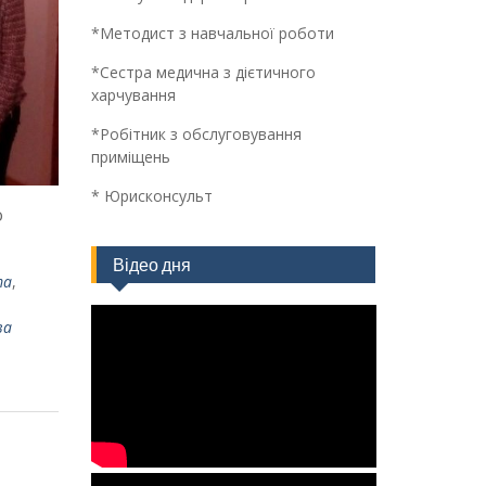
*Методист з навчальної роботи
*Сестра медична з дієтичного
харчування
*Робітник з обслуговування
приміщень
* Юрисконсульт
о
Відео дня
та
,
ва