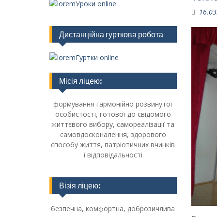
Уроки online
16.03
Дистанційна гурткова робота
Гуртки online
Місія ліцею:
формування гармонійно розвинутої
особистості, готової до свідомого
життєвого вибору, самореалізації та
самовдосконалення, здорового
способу життя, патріотичних вчинків
і відповідальності
Візія ліцею:
безпечна, комфортна, доброзичлива