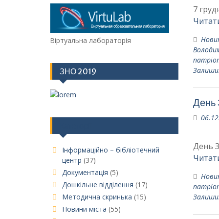
7 груд
Читати
Нови
Віртуальна лабораторія
Володи
патріо
Залиши
ЗНО 2019
День 
06.12
Категорії
День З
Інформаційно – бібліотечний
Читати
центр
(37)
Документація
(5)
Нови
Дошкільне відділення
(17)
патріо
Методична скринька
(15)
Залиши
Новини міста
(55)