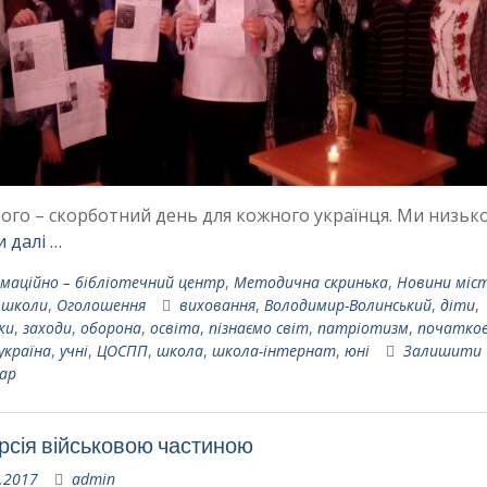
ого – скорботний день для кожного українця. Ми низьк
 далі …
маційно – бібліотечний центр
,
Методична скринька
,
Новини міс
 школи
,
Оголошення
виховання
,
Володимир-Волинський
,
діти
,
ки
,
заходи
,
оборона
,
освіта
,
пізнаємо світ
,
патріотизм
,
початко
україна
,
учні
,
ЦОСПП
,
школа
,
школа-інтернат
,
юні
Залишити
ар
рсія військовою частиною
.2017
admin