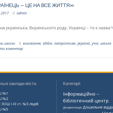
АЇНЕЦЬ – ЦЕ НА ВСЕ ЖИТТЯ»
.2017
admin
на українська, Вкраїнського роду, Українці – то є назва
ни школи
виховання
,
здібні
,
патріотизм
,
україна
,
учні
,
школа
ти коментар
льні заклади міста
Категорії
Ш №1
Інформаційно –
Ш №2
бібліотечний центр
 ЗОШ І-ІІІ ст. №3-ліцей
Дошкільне відді
Документація
Ш №5