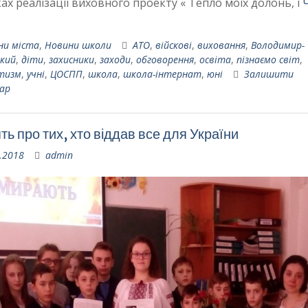
ах реалізації виховного проекту « Тепло моїх долонь, і
ни міста
,
Новини школи
АТО
,
війскові
,
виховання
,
Володимир-
кий
,
діти
,
захисники
,
заходи
,
обговорення
,
освіта
,
пізнаємо світ
,
тизм
,
учні
,
ЦОСПП
,
школа
,
школа-інтернат
,
юні
Залишити
ар
ть про тих, хто віддав все для України
.2018
admin