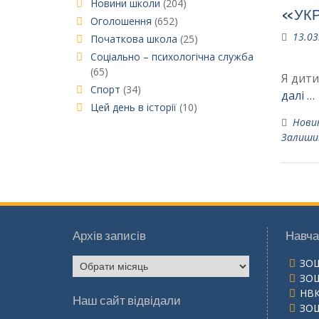
Новини школи
(204)
«УКР
Оголошення
(652)
13.03
Початкова школа
(25)
Соціально – психологічна служба
(65)
Я дити
Спорт
(34)
далі …
Цей день в історії
(10)
Нови
Залиши
Архів записів
Навча
Архів
ЗО
записів
ЗО
НВК
Наш сайт відвідали
ЗО