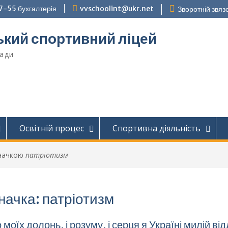
7-55 бухгалтерія
vvschoolint@ukr.net
Зворотній звязо
кий спортивний ліцей
ради
Освітній процес
Спортивна діяльність
значкою
патріотизм
начка:
патріотизм
 моїх долонь, і розуму, і серця я Україні милій ві