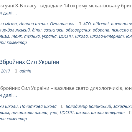
ня учні 8-В класу відвідали 14 окрему механізовану бриг
 далі …
ни міста
,
Новини школи
,
Оголошення
АТО
,
війскові
,
виховання
мир-Волинський
,
діти
,
захисники
,
обговорення
,
оборона
,
пізнаємо 
тизм
,
танк
,
техніка
,
україна
,
ЦОСПП
,
школа
,
школа-інтернат
,
юн
ти коментар
Збройних Сил України
.2017
admin
бройних Сил України – важливе свято для хлопчиків, юн
 далі …
ни школи
,
Початкова школа
Володимир-Волинський
,
захисник
тизм
,
початкова школа
,
учні
,
ЦОСПП
,
школа
,
школа-інтернат
ти коментар