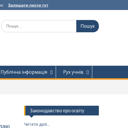
к:
Залишати листи тут
Шукати:
Публічна інформація
Рух учнів
Законодавство про освіту
Читати далі...
ддаю