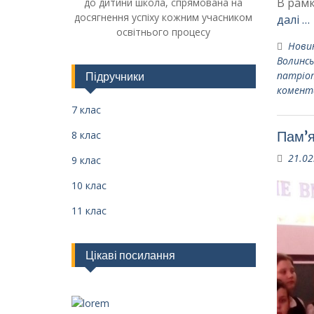
В рамк
до дитини школа, спрямована на
досягнення успіху кожним учасником
далі …
освітнього процесу
Нови
Волинсь
патріо
Підручники
комент
7 клас
Пам’я
8 клас
21.02
9 клас
10 клас
11 клас
Цікаві посилання