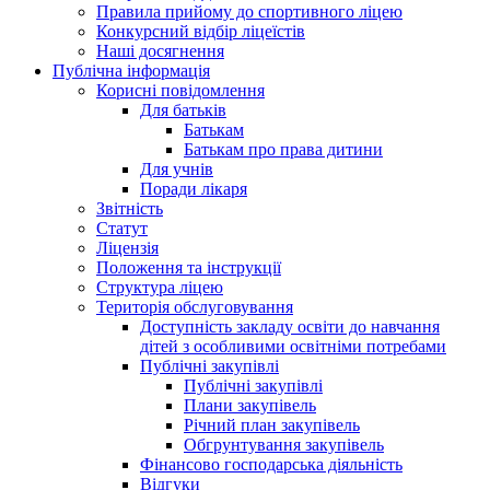
Правила прийому до спортивного ліцею
Конкурсний відбір ліцеїстів
Наші досягнення
Публічна інформація
Корисні повідомлення
Для батьків
Батькам
Батькам про права дитини
Для учнів
Поради лікаря
Звітність
Статут
Ліцензія
Положення та інструкції
Структура ліцею
Територія обслуговування
Доступність закладу освіти до навчання
дітей з особливими освітніми потребами
Публічні закупівлі
Публічні закупівлі
Плани закупівель
Річний план закупівель
Обгрунтування закупівель
Фінансово господарська діяльність
Відгуки