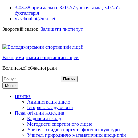
Перейти
3-08-88 приймальна; 3-07-57 учительська; 3-07-55
до
бухгалтерія
вмісту
vvschoolint@ukr.net
Зворотній звязок:
Залишати листи тут
Володимирський спортивний ліцей
Волинської обласної ради
Шукати:
Меню
Візитка
Адміністрація ліцею
Історія закладу освіти
Педагогічний колектив
Кадровий склад
Методисти спортивного ліцею
Учителі з видів спорту та фізичної культури
Учителі природничо-математичних дисциплін