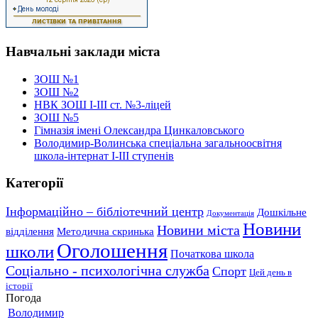
Навчальні заклади міста
ЗОШ №1
ЗОШ №2
НВК ЗОШ І-ІІІ ст. №3-ліцей
ЗОШ №5
Гімназія імені Олександра Цинкаловського
Володимир-Волинська спеціальна загальноосвітня
школа-інтернат І-ІІІ ступенів
Категорії
Інформаційно – бібліотечний центр
Дошкільне
Документація
Новини
Новини міста
відділення
Методична скринька
Оголошення
школи
Початкова школа
Соціально - психологічна служба
Спорт
Цей день в
історії
Погода
Володимир