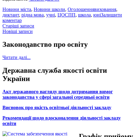
Новини міста
,
Новини школи
,
Оголошення
виховання
,
диктант
,
рідна мова
,
учні
,
ЦОСПП
,
школа
,
юні
Залишити
коментар
Навігація
Старіші записи
Новіші записи
за
записами
Законодавство про освіту
Читати далі...
Державна служба якості освіти
України
Акт державного нагляду щодо дотримання вимог
законодавства у сфері загальної середньої освіти
Висновок про якість освітньої діяльності закладу
Рекомендації щодо вдосконалення діяльності закладу
освіти
Графік прийому