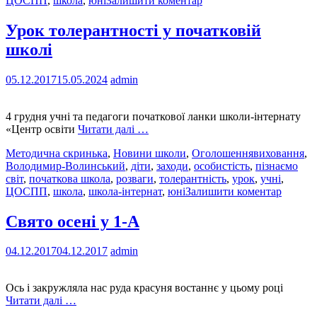
ЦОСПП
,
школа
,
юні
Залишити коментар
Урок толерантності у початковій
школі
05.12.2017
15.05.2024
admin
4 грудня учні та педагоги початкової ланки школи-інтернату
«Центр освіти
Читати далі …
Методична скринька
,
Новини школи
,
Оголошення
виховання
,
Володимир-Волинський
,
діти
,
заходи
,
особистість
,
пізнаємо
світ
,
початкова школа
,
розваги
,
толерантність
,
урок
,
учні
,
ЦОСПП
,
школа
,
школа-інтернат
,
юні
Залишити коментар
Свято осені у 1-А
04.12.2017
04.12.2017
admin
Ось і закружляла нас руда красуня востаннє у цьому році
Читати далі …