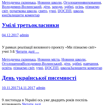
Методична скринька
,
Новини школи
,
Оголошення
виховання
,
Володимир-Волинський
,
діти
,
заходи
,
здібні
,
осінь
,
пізнаємо
світ
,
початкова школа
,
свято
,
учні
,
ЦОСПП
,
школа
,
юні
Залишити коментар
Умілі третьокласники
04.12.2017
admin
У рамках реалізації виховного проекту «Ми пізнаємо світ»
учні 3-Б
Читати далі …
Методична скринька
,
Новини міста
,
Новини школи
,
Оголошення
Володимир-Волинський
,
діти
,
здібні
,
навчання
,
освіта
,
пізнаємо світ
,
учні
,
ЦОСПП
,
школа
Залишити коментар
День української писемності
10.11.2017
14.11.2017
admin
9 листопада в Україні ось уже двадцять років поспіль
відзначають
Читати далі …