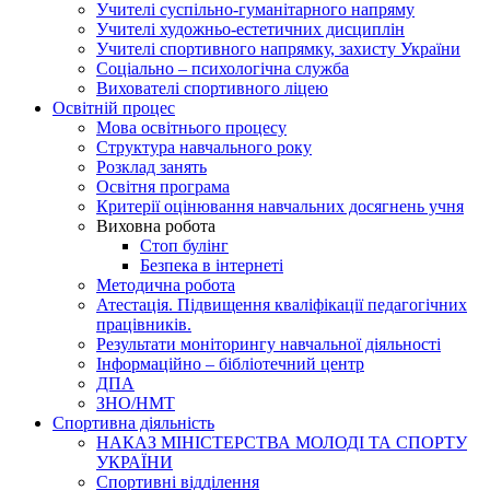
Учителі суспільно-гуманітарного напряму
Учителі художньо-естетичних дисциплін
Учителі спортивного напрямку, захисту України
Соціально – психологічна служба
Вихователі спортивного ліцею
Освітній процес
Мова освітнього процесу
Структура навчального року
Розклад занять
Освітня програма
Критерії оцінювання навчальних досягнень учня
Виховна робота
Стоп булінг
Безпека в інтернеті
Методична робота
Атестація. Підвищення кваліфікації педагогічних
працівників.
Результати моніторингу навчальної діяльності
Інформаційно – бібліотечний центр
ДПА
ЗНО/НМТ
Спортивна діяльність
НАКАЗ МІНІСТЕРСТВА МОЛОДІ ТА СПОРТУ
УКРАЇНИ
Спортивні відділення