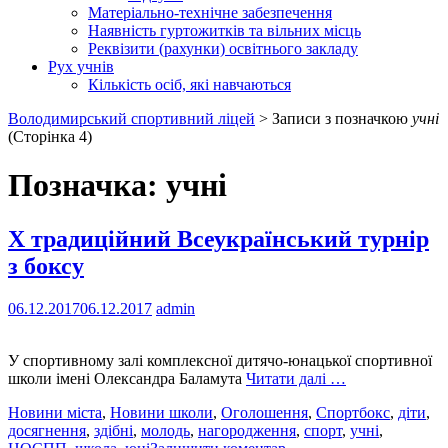
Матеріально-технічне забезпечення
Наявність гуртожитків та вільних місць
Реквізити (рахунки) освітнього закладу
Рух учнів
Кількість осіб, які навчаються
Володимирський спортивний ліцей
>
Записи з позначкою
учні
(Сторінка 4)
Позначка:
учні
X традиційний Всеукраїнський турнір
з боксу
06.12.2017
06.12.2017
admin
У спортивному залі комплексної дитячо-юнацької спортивної
школи імені Олександра Баламута
Читати далі …
Новини міста
,
Новини школи
,
Оголошення
,
Спорт
бокс
,
діти
,
досягнення
,
здібні
,
молодь
,
нагородження
,
спорт
,
учні
,